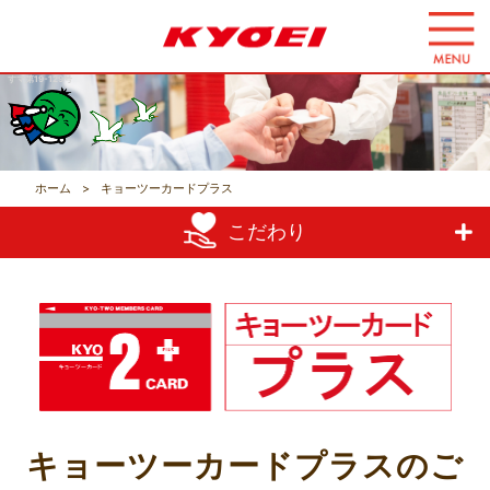
コ
ン
テ
すマ第19-129号
ン
ツ
へ
ス
ホーム
キョーツーカードプラス
キ
こだわり
ッ
プ
す
る
キョーツーカードプラスのご