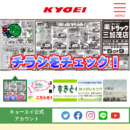
コ
ン
テ
すマ第19-129号
ン
ツ
へ
ス
キ
ッ
プ
す
る
キョーエイ公式
アカウント