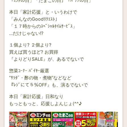
「ﾐﾝﾁの日」「たまごの日」「ﾊﾞﾅﾅの日」
本日「家計応援」と・いうわけで
「みんなのGoodﾘｸｴｽﾄ」
「１７時からのｽﾍﾟｼｬﾙﾀｲﾑｻｰﾋﾞｽ」
…だけじゃない!?
１個より? ２個より?
買えば買うほど? お買得
『よりどりSALE』が、あるでないで
惣菜ｺｰﾅｰ ﾊﾞｲﾔｰ厳選
”ｻﾗﾀﾞ・酢の物・煮物”などなど
『ﾚｼﾞにて５％OFF』も、演るでないで
本日「家計応援」日和なり
もっともっと、応援しよんじょ(^^♪