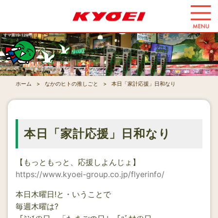
コ
ン
テ
すマ第19-129号
ン
ツ
へ
ス
ホーム
なかのヒトの推しごと
本日「家計応援」日和なり
キ
ッ
プ
す
本日「家計応援」日和なり
る
【もっともっと、応援しよんじょ】
https://www.kyoei-group.co.jp/flyerinfo/
本日木曜日!と・いうことで
毎週木曜は?